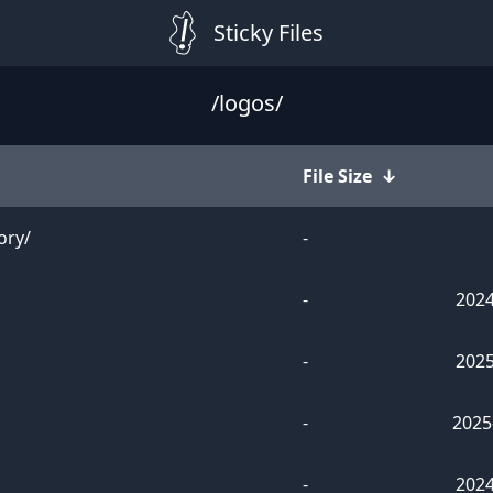
Sticky Files
/logos/
↓
File Size
↓
ory/
-
-
2024
-
2025
-
2025
-
2024