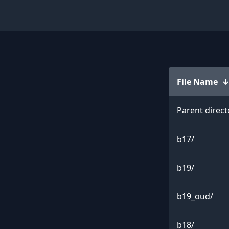
File Name
Parent direct
b17/
b19/
b19_oud/
b18/